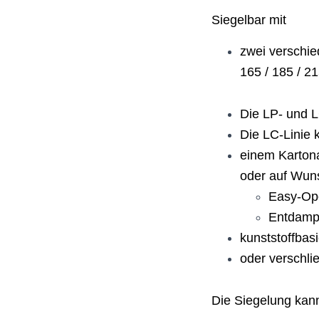
Siegelbar mit
zwei verschie
165 / 185 / 2
Die LP- und L
Die LC-Linie 
einem Kartona
oder auf Wuns
Easy-Ope
Entdamp
kunststoffbas
oder verschl
Die Siegelung kann