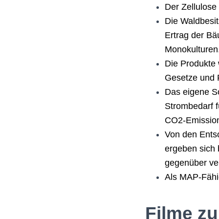
Der Zellulose
Die Waldbesi
Ertrag der Bä
Monokulturen
Die Produkte 
Gesetze und R
Das eigene So
Strombedarf f
CO2-Emission
Von den Entso
ergeben sich 
gegenüber ver
Als MAP-Fähig
Filme z