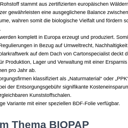
 Rohstoff stammt aus zertifizierten europäischen Wälder
tzer gewährleisten eine ausgeglichene Balance zwisch
ume, wahren somit die biologische Vielfalt und fördern s
.
werden komplett in Europa erzeugt und produziert. Somit
egulierungen in Bezug auf Umweltrecht, Nachhaltigkeit
larkraftwerk auf dem Dach von Cartonspecialist deckt
ür Produktion, Lager und Verwaltung mit einer Ersparni
en pro Jahr ab.
rgungsfirmen klassifiziert als „Naturmaterial“ oder „PPK
bei der Entsorgungsgebühr signifikante Kosteneinsparun
gleichbaren Kunststoffschalen.
e Variante mit einer speziellen BDF-Folie verfügbar.
um Thema BIOPAP