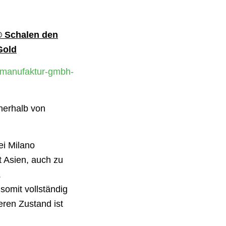
® Schalen
den
Gold
-manufaktur-gmbh-
nerhalb von
ei Milano
t Asien, auch zu
.
somit vollständig
eren Zustand ist