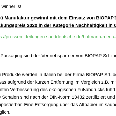
 winner is!
ü Manufaktur
gewinnt mit dem Einsatz von
BIOPAP
kungspreis 2020 in der Kategorie Nachhaltigkeit in 
ps://pressemitteilungen.sueddeutsche.de/hofmann-menu
Packaging sind der Vertriebspartner von BIOPAP SrL in
Produkte werden in Italien bei der Firma BIOPAP SrL b
 was aufgrund der kurzen Entfernung im Vergleich z.B. mi
kanten Verbesserung des ökologischen Fußabdrucks führt
Schalen sind nach der DIN-Norm 13432 zertifiziert und 
ompostierbar. Eine Entsorgung über das Altpapier im saub
glich.