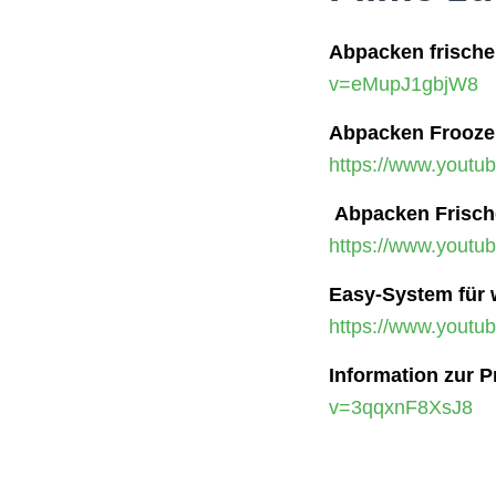
Abpacken frische 
v=eMupJ1gbjW8
Abpacken Froozen
https://www.yout
Abpacken Frisch
https://www.yout
Easy-System für
https://www.yout
Information zur 
v=3qqxnF8XsJ8