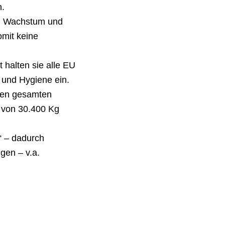
n.
en Wachstum und
omit keine
 halten sie alle EU
 und Hygiene ein.
 den gesamten
s von 30.400 Kg
“ – dadurch
gen – v.a.