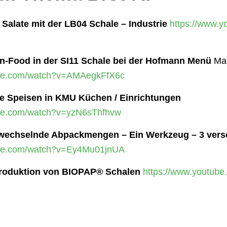
Salate mit der LB04 Schale – Industrie
https://www.
-Food in der SI11 Schale bei der Hofmann Menü
Man
ube.com/watch?v=AMAegkFfX6c
e Speisen in KMU Küchen / Einrichtungen
ube.com/watch?v=yzN6sThfhvw
 wechselnde Abpackmengen – Ein Werkzeug – 3 vers
ube.com/watch?v=Ey4Mu01jnUA
Produktion von BIOPAP® Schalen
https://www.youtube